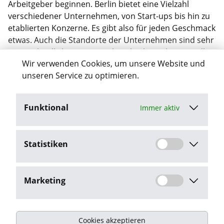
Arbeitgeber beginnen. Berlin bietet eine Vielzahl
verschiedener Unternehmen, von Start-ups bis hin zu
etablierten Konzerne. Es gibt also für jeden Geschmack
etwas. Auch die Standorte der Unternehmen sind sehr
unterschiedlich – von Mitte bis Charlottenburg ist alles
Wir verwenden Cookies, um unsere Website und
möglich. Wenn du dir also nicht sicher bist, wo du
unseren Service zu optimieren.
arbeiten möchtest, solltest du dich zunächst mit den
verschiedenen Stadtteilen Berlins vertraut machen.
Funktional
Hast du dann einen bestimmten Stadtteil im Auge,
Immer aktiv
kannst du dich auf die Suche nach den Unternehmen
machen, die dort ansässig sind.
Statistiken
Egal ob du dich selbstständig machen willst oder ein
Unternehmen suchst – Berlin bietet für alle
Möglichkeiten die passenden Jobs.
Marketing
Cookies akzeptieren