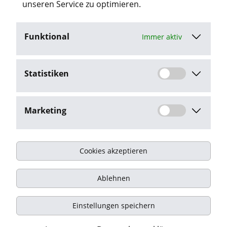
unseren Service zu optimieren.
Funktional
Immer aktiv
Job-Agent aktivieren
Statistiken
Mit dem Klick auf "Job-Agent aktivieren" stimme ich den
Datenschutzbestimmungen
zu.
Marketing
Cookies akzeptieren
Impressum
Ablehnen
Datenschutz
Kontakt
Einstellungen speichern
© Onyx Consulting GmbH