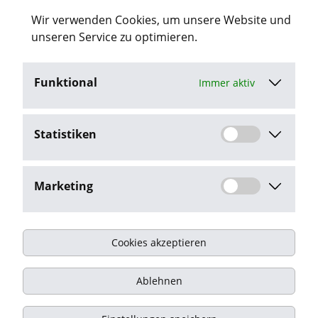
neuen smart-recruitingde
Wir verwenden Cookies, um unsere Website und
Jobs in Recklinghausen
unseren Service zu optimieren.
Funktional
Immer aktiv
Job-Agent aktivieren
Statistiken
Mit dem Klick auf "Job-Agent aktivieren" stimme ich den
Datenschutzbestimmungen
zu.
Marketing
Cookies akzeptieren
Impressum
Ablehnen
Datenschutz
Kontakt